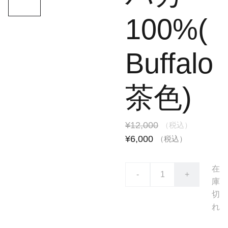
100%(
Buffalo
茶色)
¥12,000
（税込）
¥6,000
（税込）
在
-
+
庫
切
れ