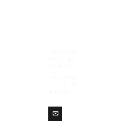
特定商取引法に基づ
く表記
ペルーの伝統
が紡ぐ、至福
の肌触りを。
アルパカのぬ
くもりを、高
齢者支援へ。
✉