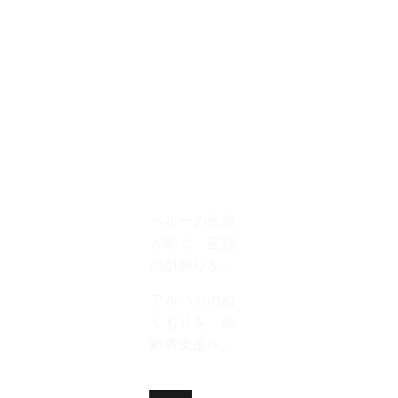
ー
─────────────
──────
特定商取引法に基づ
く表記
ペルーの伝統
が紡ぐ、至福
の肌触りを。
アルパカのぬ
くもりを、高
齢者支援へ。